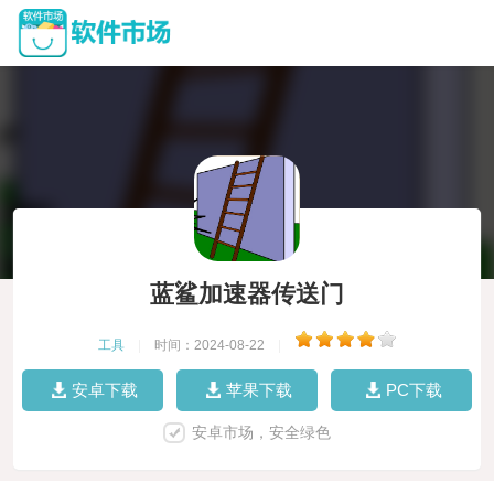
蓝鲨加速器传送门
工具
|
时间：2024-08-22
|
安卓下载
苹果下载
PC下载
安卓市场，安全绿色