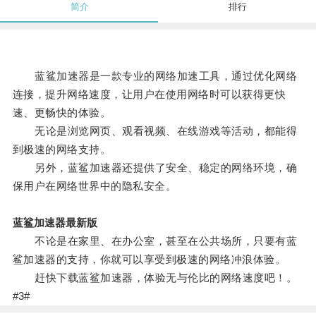
简介
排行
蓝鲨加速器是一款专业的网络加速工具，通过优化网络
连接，提升网络速度，让用户在使用网络时可以获得更快
速、更畅快的体验。
无论是浏览网页、观看视频、在线游戏等活动，都能得
到极速的网络支持。
另外，蓝鲨加速器还提供了安全、稳定的网络环境，确
保用户在网络世界中的隐私安全。
蓝鲨加速器最新版
不论是在家里、在办公室，甚至在公共场所，只要有蓝
鲨加速器的支持，你就可以享受到极速的网络冲浪体验。
赶快下载蓝鲨加速器，体验无与伦比的网络速度吧！。
#3#