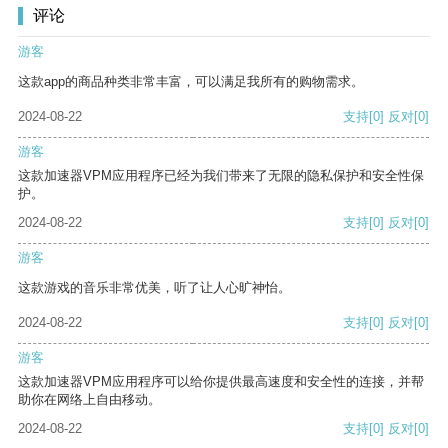
评论
游客
这款app的商品种类非常丰富，可以满足我所有的购物需求。
2024-08-22
支持
[0]
反对
[0]
游客
这款加速器VPM应用程序已经为我们带来了无限的隐私保护和安全性保
护。
2024-08-22
支持
[0]
反对
[0]
游客
这款游戏的音乐非常优美，听了让人心旷神怡。
2024-08-22
支持
[0]
反对
[0]
游客
这款加速器VPM应用程序可以给你提供最高速度和安全性的连接，并帮
助你在网络上自由移动。
2024-08-22
支持
[0]
反对
[0]