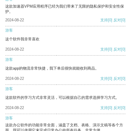
这款加速器VPM应用程序已经为我们带来了无限的隐私保护和安全性保
护。
2024-08-22
支持
[0]
反对
[0]
游客
这个软件我非常喜欢
2024-08-22
支持
[0]
反对
[0]
游客
这款app的物流非常快捷，我下单后很快就能收到商品。
2024-08-22
支持
[0]
反对
[0]
游客
这款软件的学习方式非常灵活，可以根据自己的需求选择学习方式。
2024-08-22
支持
[0]
反对
[0]
游客
这款办公软件的功能非常全面，涵盖了文档、表格、演示文稿等各个方
面。我可以使用它来完成日常办公的所有任务，非常方便。