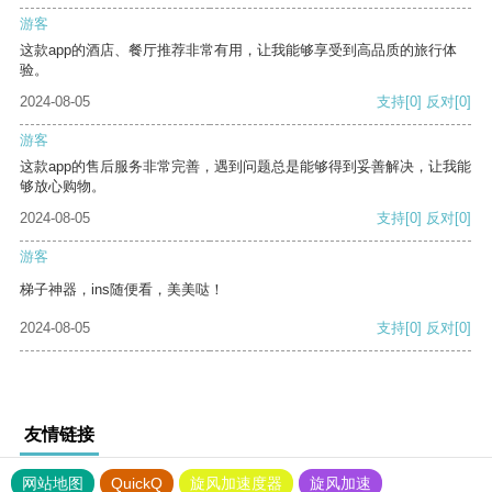
游客
这款app的酒店、餐厅推荐非常有用，让我能够享受到高品质的旅行体
验。
2024-08-05
支持
[0]
反对
[0]
游客
这款app的售后服务非常完善，遇到问题总是能够得到妥善解决，让我能
够放心购物。
2024-08-05
支持
[0]
反对
[0]
游客
梯子神器，ins随便看，美美哒！
2024-08-05
支持
[0]
反对
[0]
友情链接
网站地图
QuickQ
旋风加速度器
旋风加速