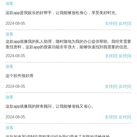
游客
这款app是我娱乐的好帮手，让我能够放松身心，享受美好时光。
2024-08-05
支持
[0]
反对
[0]
游客
这款app就像我的私人助理，随时随地为我的办公提供帮助。我经常需要
查找资料，这款app的搜索功能非常强大，能够快速找到我需要的信息。
2024-08-05
支持
[0]
反对
[0]
游客
这个软件很好用
2024-08-05
支持
[0]
反对
[0]
游客
这款app就像我的财务顾问，让我能够省钱又省心。
2024-08-05
支持
[0]
反对
[0]
游客
这款加速器VPM应用程序已经为我们带来了无限的流畅体验。