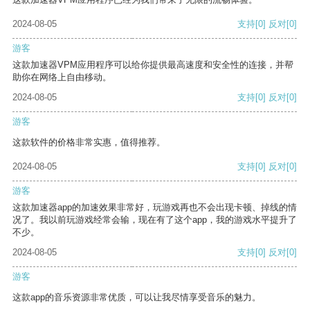
2024-08-05
支持
[0]
反对
[0]
游客
这款加速器VPM应用程序可以给你提供最高速度和安全性的连接，并帮
助你在网络上自由移动。
2024-08-05
支持
[0]
反对
[0]
游客
这款软件的价格非常实惠，值得推荐。
2024-08-05
支持
[0]
反对
[0]
游客
这款加速器app的加速效果非常好，玩游戏再也不会出现卡顿、掉线的情
况了。我以前玩游戏经常会输，现在有了这个app，我的游戏水平提升了
不少。
2024-08-05
支持
[0]
反对
[0]
游客
这款app的音乐资源非常优质，可以让我尽情享受音乐的魅力。