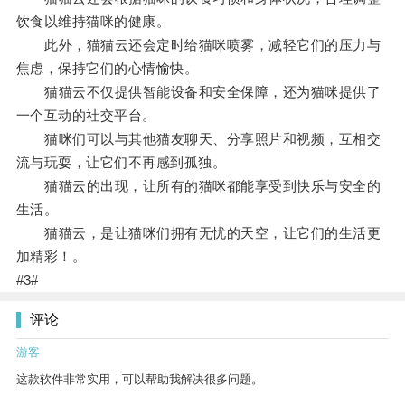
饮食以维持猫咪的健康。
此外，猫猫云还会定时给猫咪喷雾，减轻它们的压力与
焦虑，保持它们的心情愉快。
猫猫云不仅提供智能设备和安全保障，还为猫咪提供了
一个互动的社交平台。
猫咪们可以与其他猫友聊天、分享照片和视频，互相交
流与玩耍，让它们不再感到孤独。
猫猫云的出现，让所有的猫咪都能享受到快乐与安全的
生活。
猫猫云，是让猫咪们拥有无忧的天空，让它们的生活更
加精彩！。
#3#
评论
游客
这款软件非常实用，可以帮助我解决很多问题。