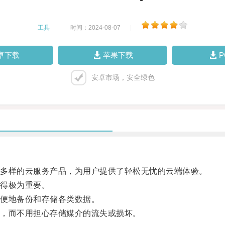
工具
|
时间：2024-08-07
|
卓下载
苹果下载
安卓市场，安全绿色
多样的云服务产品，为用户提供了轻松无忧的云端体验。
得极为重要。
便地备份和存储各类数据。
，而不用担心存储媒介的流失或损坏。