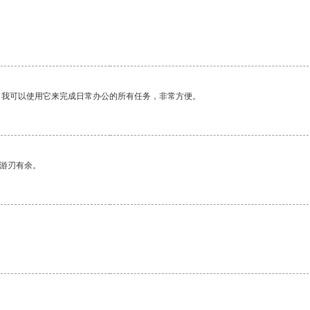
。我可以使用它来完成日常办公的所有任务，非常方便。
中游刃有余。