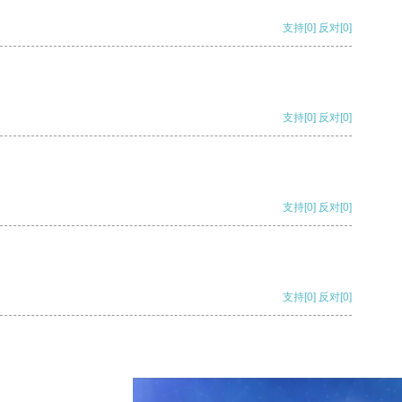
支持
[0]
反对
[0]
支持
[0]
反对
[0]
支持
[0]
反对
[0]
支持
[0]
反对
[0]
支持
[0]
反对
[0]