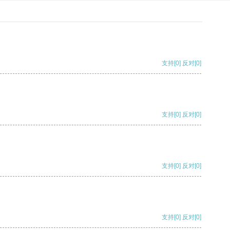
支持
[0]
反对
[0]
支持
[0]
反对
[0]
支持
[0]
反对
[0]
支持
[0]
反对
[0]