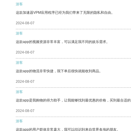
游客
这款加速器VPM应用程序已经为我们带来了无限的隐私和自由。
2024-08-07
游客
这款app的视频资源非常丰富，可以满足我不同的娱乐需求。
2024-08-07
游客
这款app的物流非常快捷，我下单后很快就能收到商品。
2024-08-07
游客
这款app是我购物的得力助手，让我能够找到最优惠的价格，买到最合适
2024-08-07
游客
这款app的用户群体非常庞大，我可以结识到来自世界各地的朋友。