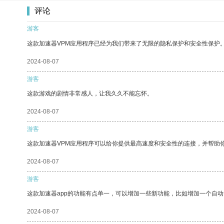
评论
游客
这款加速器VPM应用程序已经为我们带来了无限的隐私保护和安全性保护
2024-08-07
游客
这款游戏的剧情非常感人，让我久久不能忘怀。
2024-08-07
游客
这款加速器VPM应用程序可以给你提供最高速度和安全性的连接，并帮助
2024-08-07
游客
这款加速器app的功能有点单一，可以增加一些新功能，比如增加一个自
2024-08-07