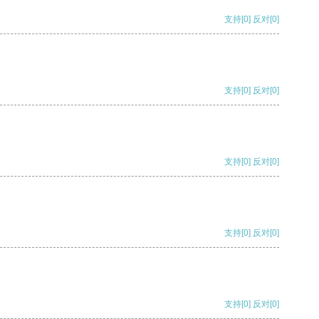
支持
[0]
反对
[0]
支持
[0]
反对
[0]
支持
[0]
反对
[0]
支持
[0]
反对
[0]
支持
[0]
反对
[0]