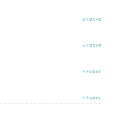
支持
[0]
反对
[0]
支持
[0]
反对
[0]
支持
[0]
反对
[0]
支持
[0]
反对
[0]