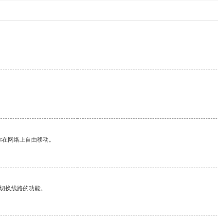
。
你在网络上自由移动。
动切换线路的功能。