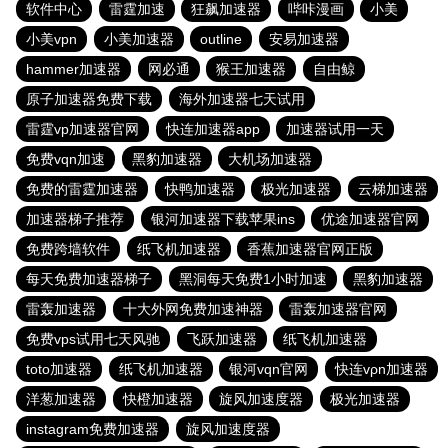
软件中心
雷霆加速
狂飙加速器
哔咔漫画
小美
小美vpn
小美加速器
outline
安易加速器
hammer加速器
网必通
猴王加速器
自由鲸
原子加速器免费下载
海外加速器七天试用
雷霆vp加速器官网
快连加速器app
加速器试用一天
免费vqn加速
黑豹加速器
大机场加速器
免费的雷霆加速器
快鸭加速器
极光加速器
云梯加速器
加速器梯子推荐
银河加速器下载苹果ins
优途加速器官网
免费跨墙软件
纸飞机加速器
香蕉加速器官网正版
每天免费加速器梯子
黑洞每天免费1小时加速
黑豹加速器
雷轰加速器
十大外网免费加速神器
雷轰加速器官网
免费vps试用七天风驰
飞跃加速器
纸飞机加速器
toto加速器
纸飞机加速器
银河vqn官网
快连vρn加速器
洋葱加速器
快橙加速器
旋风加速度器
极光加速器
instagram免费加速器
旋风加速度器