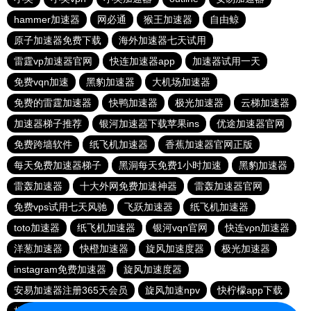
hammer加速器
网必通
猴王加速器
自由鲸
原子加速器免费下载
海外加速器七天试用
雷霆vp加速器官网
快连加速器app
加速器试用一天
免费vqn加速
黑豹加速器
大机场加速器
免费的雷霆加速器
快鸭加速器
极光加速器
云梯加速器
加速器梯子推荐
银河加速器下载苹果ins
优途加速器官网
免费跨墙软件
纸飞机加速器
香蕉加速器官网正版
每天免费加速器梯子
黑洞每天免费1小时加速
黑豹加速器
雷轰加速器
十大外网免费加速神器
雷轰加速器官网
免费vps试用七天风驰
飞跃加速器
纸飞机加速器
toto加速器
纸飞机加速器
银河vqn官网
快连vρn加速器
洋葱加速器
快橙加速器
旋风加速度器
极光加速器
instagram免费加速器
旋风加速度器
安易加速器注册365天会员
旋风加速npv
快柠檬app下载