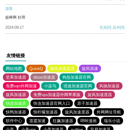
游客
超棒啊 好用
2024-09-17
支持
[0]
反对
[0]
友情链接
网站地图
QuickQ
旋风加速度器
旋风加速
坚果加速器
tiktok加速器
狗急加速器官网
免费vqn外网加速
小蓝鸟
优途加速器官网
风驰加速器
旋风加速器
免费vps加速器外网苹果版
旋风加速度器
快连加速器
快连加速器官网入口
原子加速器
快鸭加速器
快柠檬加速器
旋风加速度器
外网网址导航
软件中心
雷霆加速
狂飙加速器
哔咔漫画
瑞乐小说
小美
小美vpn
小美加速器
outline
安易加速器