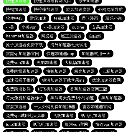
快连加速器
快连加速器官网入口
原子加速器
快鸭加速器
快柠檬加速器
旋风加速度器
外网网址导航
软件中心
雷霆加速
狂飙加速器
哔咔漫画
瑞乐小说
小美
小美vpn
小美加速器
outline
安易加速器
hammer加速器
网必通
猴王加速器
自由鲸
原子加速器免费下载
海外加速器七天试用
雷霆vp加速器官网
快连加速器app
加速器试用一天
免费vqn加速
黑豹加速器
大机场加速器
免费的雷霆加速器
快鸭加速器
极光加速器
云梯加速器
加速器梯子推荐
银河加速器下载苹果ins
优途加速器官网
免费跨墙软件
纸飞机加速器
香蕉加速器官网正版
每天免费加速器梯子
黑洞每天免费1小时加速
黑豹加速器
雷轰加速器
十大外网免费加速神器
雷轰加速器官网
免费vps试用七天风驰
飞跃加速器
纸飞机加速器
toto加速器
纸飞机加速器
银河vqn官网
快连vρn加速器