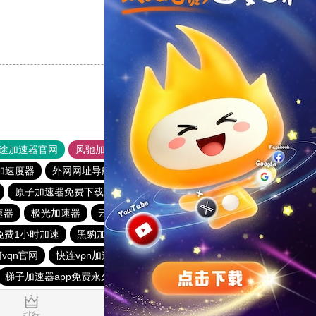
支持
[0]
反对
[0]
途加速器官网
风驰加速器
旋风加速器
加速度器
外网网址导航
软件中心
雷霆加速
狂飙加速器
原子加速器免费下载
海外加速器七天试用
速器
极光加速器
云梯加速器
加速器梯子推荐
免费1小时加速
黑豹加速器
雷轰加速器
vqn官网
快连vρn加速器
洋葱加速器
快橙加速器
梯子加速器app免费永久
turbo加速器
0.018009s
排行
推荐