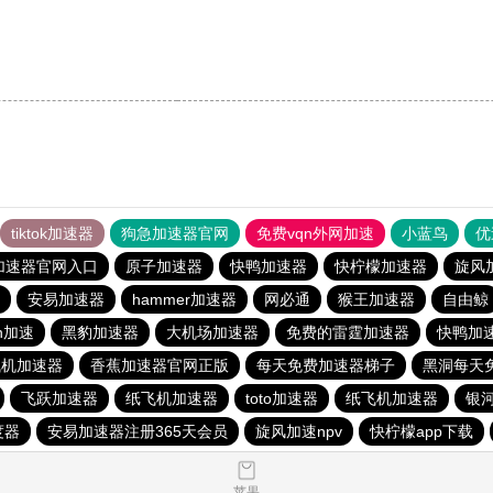
tiktok加速器
狗急加速器官网
免费vqn外网加速
小蓝鸟
优
加速器官网入口
原子加速器
快鸭加速器
快柠檬加速器
旋风
安易加速器
hammer加速器
网必通
猴王加速器
自由鲸
n加速
黑豹加速器
大机场加速器
免费的雷霆加速器
快鸭加
飞机加速器
香蕉加速器官网正版
每天免费加速器梯子
黑洞每天
飞跃加速器
纸飞机加速器
toto加速器
纸飞机加速器
银河
度器
安易加速器注册365天会员
旋风加速npv
快柠檬app下载
苹果