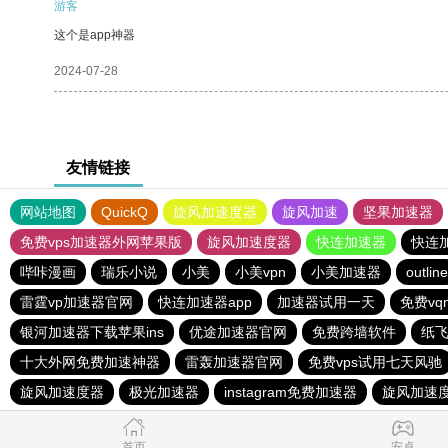
游客
这个是app神器
2024-07-28
友情链接
网站地图
QuickQ
旋风加速度器
旋风加速
坚果加速器
免费vps加速器外网苹果版
旋风加速度器
快连加速器
快连
哔咔漫画
瑞乐小说
小美
小美vpn
小美加速器
outline
雷霆vp加速器官网
快连加速器app
加速器试用一天
免费vq
银河加速器下载苹果ins
优途加速器官网
免费跨墙软件
纸
十大外网免费加速神器
雷轰加速器官网
免费vps试用七天风驰
旋风加速度器
极光加速器
instagram免费加速器
旋风加速
首页
安卓